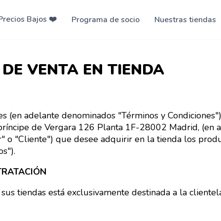
Navigation
Precios Bajos ❤️️
Programa de socio
Nuestras tiendas
principale
DE VENTA EN TIENDA
es (en adelante denominados "Términos y Condiciones") e
íncipe de Vergara 126 Planta 1F-28002 Madrid, (en 
 "Cliente") que desee adquirir en la tienda los produc
s").
TRATACIÓN
s tiendas está exclusivamente destinada a la clientel