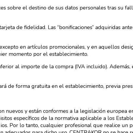
ices sobre el destino de sus datos personales tras su fa
 tarjeta de fidelidad. Las “bonificaciones” adquiridas 
excepto en artículos promocionales, y en aquellos desig
ier momento por el establecimiento.
nferior al importe de la compra (IVA incluido). Además,
ará de forma gratuita en el establecimiento, previa prese
uevos y están conformes a la legislación europea en v
tos específicos de la normativa aplicable a los Establ
dios. Por lo tanto, cualquier profesional que realice
an adecuados para dicho uso. CENTRAKOR no se hace re