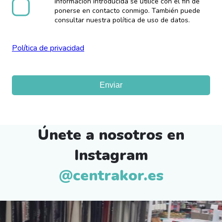
información introducida se utilice con el fin de
ponerse en contacto conmigo. También puede
consultar nuestra política de uso de datos.
Política de privacidad
Mensaje
de
estado
Únete a nosotros en
Instagram
@centrakor.es